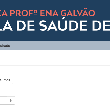
strado
suntos
Ir