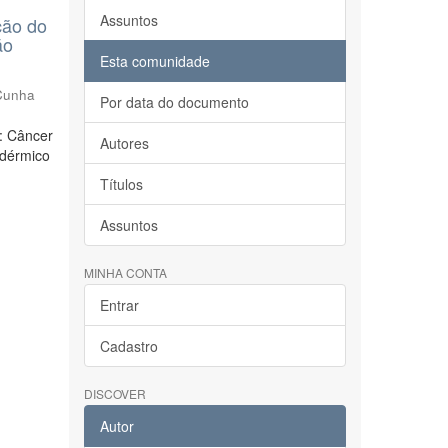
Assuntos
ção do
ão
Esta comunidade
 Cunha
Por data do documento
o: Câncer
Autores
idérmico
Títulos
Assuntos
MINHA CONTA
Entrar
Cadastro
DISCOVER
Autor