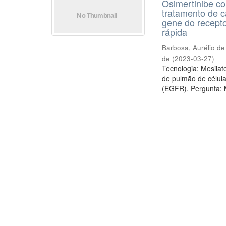
Osimertinibe co
tratamento de 
gene do recepto
rápida
Barbosa, Aurélio de
de
(
2023-03-27
)
Tecnologia: Mesilato
de pulmão de célul
(EGFR). Pergunta: M