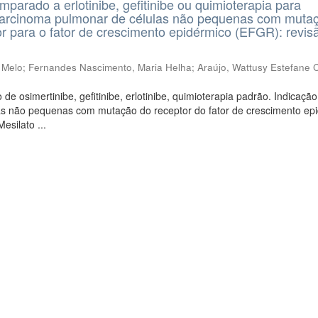
mparado a erlotinibe, gefitinibe ou quimioterapia para
carcinoma pulmonar de células não pequenas com muta
r para o fator de crescimento epidérmico (EFGR): revis
 Melo
;
Fernandes Nascimento, Maria Helha
;
Araújo, Wattusy Estefane
 de osimertinibe, gefitinibe, erlotinibe, quimioterapia padrão. Indicaçã
as não pequenas com mutação do receptor do fator de crescimento ep
esilato ...