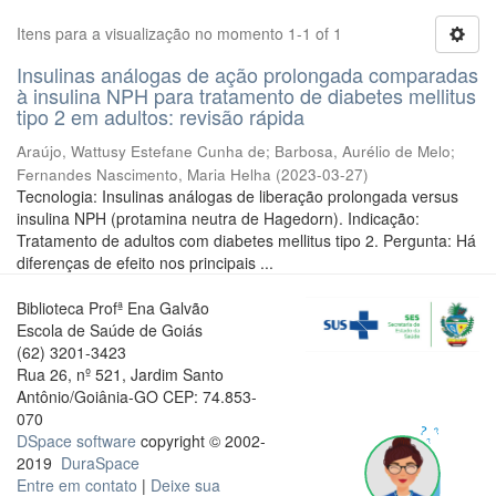
Itens para a visualização no momento 1-1 of 1
Insulinas análogas de ação prolongada comparadas
à insulina NPH para tratamento de diabetes mellitus
tipo 2 em adultos: revisão rápida
Araújo, Wattusy Estefane Cunha de
;
Barbosa, Aurélio de Melo
;
Fernandes Nascimento, Maria Helha
(
2023-03-27
)
Tecnologia: Insulinas análogas de liberação prolongada versus
insulina NPH (protamina neutra de Hagedorn). Indicação:
Tratamento de adultos com diabetes mellitus tipo 2. Pergunta: Há
diferenças de efeito nos principais ...
Biblioteca Profª Ena Galvão
Escola de Saúde de Goiás
(62) 3201-3423
Rua 26, nº 521, Jardim Santo
Antônio/Goiânia-GO CEP: 74.853-
070
DSpace software
copyright © 2002-
2019
DuraSpace
Entre em contato
|
Deixe sua