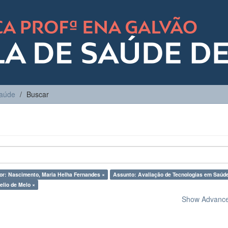
Saúde
Buscar
or: Nascimento, Maria Helha Fernandes ×
Assunto: Avaliação de Tecnologias em Saúd
elio de Melo ×
Show Advanced