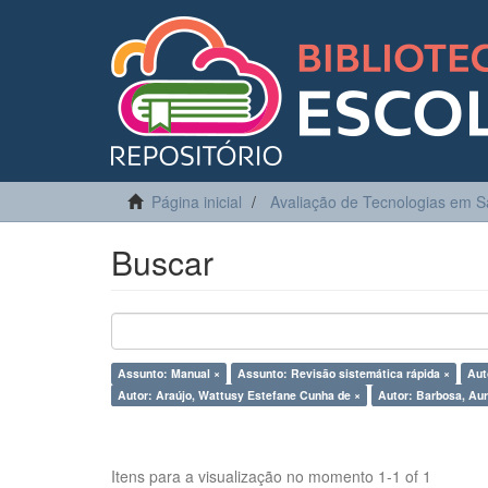
Página inicial
Avaliação de Tecnologias em 
Buscar
Assunto: Manual ×
Assunto: Revisão sistemática rápida ×
Aut
Autor: Araújo, Wattusy Estefane Cunha de ×
Autor: Barbosa, Aur
Itens para a visualização no momento 1-1 of 1