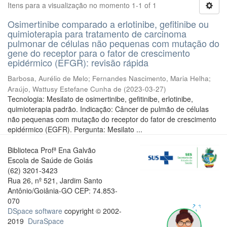
Itens para a visualização no momento 1-1 of 1
Osimertinibe comparado a erlotinibe, gefitinibe ou
quimioterapia para tratamento de carcinoma
pulmonar de células não pequenas com mutação do
gene do receptor para o fator de crescimento
epidérmico (EFGR): revisão rápida
Barbosa, Aurélio de Melo
;
Fernandes Nascimento, Maria Helha
;
Araújo, Wattusy Estefane Cunha de
(
2023-03-27
)
Tecnologia: Mesilato de osimertinibe, gefitinibe, erlotinibe,
quimioterapia padrão. Indicação: Câncer de pulmão de células
não pequenas com mutação do receptor do fator de crescimento
epidérmico (EGFR). Pergunta: Mesilato ...
Biblioteca Profª Ena Galvão
Escola de Saúde de Goiás
(62) 3201-3423
Rua 26, nº 521, Jardim Santo
Antônio/Goiânia-GO CEP: 74.853-
070
DSpace software
copyright © 2002-
2019
DuraSpace