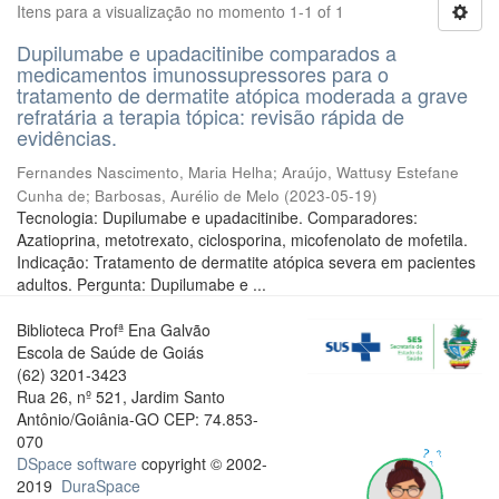
Itens para a visualização no momento 1-1 of 1
Dupilumabe e upadacitinibe comparados a
medicamentos imunossupressores para o
tratamento de dermatite atópica moderada a grave
refratária a terapia tópica: revisão rápida de
evidências.
Fernandes Nascimento, Maria Helha
;
Araújo, Wattusy Estefane
Cunha de
;
Barbosas, Aurélio de Melo
(
2023-05-19
)
Tecnologia: Dupilumabe e upadacitinibe. Comparadores:
Azatioprina, metotrexato, ciclosporina, micofenolato de mofetila.
Indicação: Tratamento de dermatite atópica severa em pacientes
adultos. Pergunta: Dupilumabe e ...
Biblioteca Profª Ena Galvão
Escola de Saúde de Goiás
(62) 3201-3423
Rua 26, nº 521, Jardim Santo
Antônio/Goiânia-GO CEP: 74.853-
070
DSpace software
copyright © 2002-
2019
DuraSpace