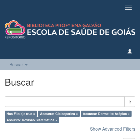
Toggl
navig
Buscar
Buscar
Ir
Has File(s): true ×
Assunto: Ciclosporina ×
Assunto: Dermatite Atópica ×
Assunto: Revisão Sistemática ×
Show Advanced Filters