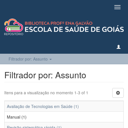
Toggl
navig
Filtrador por: Assunto
Filtrador por: Assunto
Itens para a visualização no momento 1-3 of 1
Avaliação de Tecnologias em Saúde (1)
Manual (1)
Revisão sistemática rápida (1)