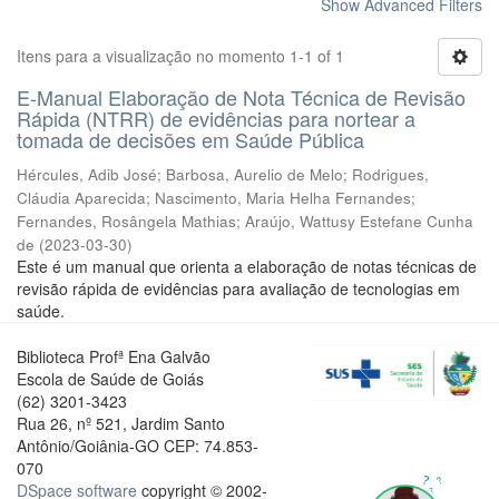
Show Advanced Filters
Itens para a visualização no momento 1-1 of 1
E-Manual Elaboração de Nota Técnica de Revisão
Rápida (NTRR) de evidências para nortear a
tomada de decisões em Saúde Pública
Hércules, Adib José
;
Barbosa, Aurelio de Melo
;
Rodrigues,
Cláudia Aparecida
;
Nascimento, Maria Helha Fernandes
;
Fernandes, Rosângela Mathias
;
Araújo, Wattusy Estefane Cunha
de
(
2023-03-30
)
Este é um manual que orienta a elaboração de notas técnicas de
revisão rápida de evidências para avaliação de tecnologias em
saúde.
Biblioteca Profª Ena Galvão
Escola de Saúde de Goiás
(62) 3201-3423
Rua 26, nº 521, Jardim Santo
Antônio/Goiânia-GO CEP: 74.853-
070
DSpace software
copyright © 2002-