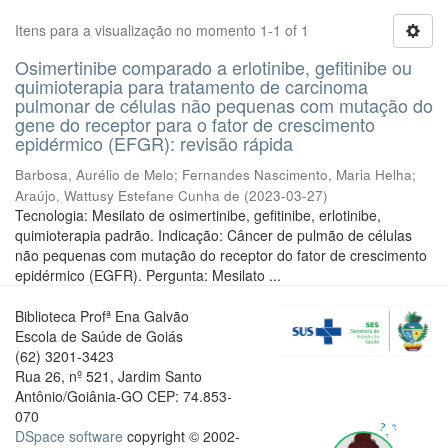
Itens para a visualização no momento 1-1 of 1
Osimertinibe comparado a erlotinibe, gefitinibe ou
quimioterapia para tratamento de carcinoma
pulmonar de células não pequenas com mutação do
gene do receptor para o fator de crescimento
epidérmico (EFGR): revisão rápida
Barbosa, Aurélio de Melo
;
Fernandes Nascimento, Maria Helha
;
Araújo, Wattusy Estefane Cunha de
(
2023-03-27
)
Tecnologia: Mesilato de osimertinibe, gefitinibe, erlotinibe,
quimioterapia padrão. Indicação: Câncer de pulmão de células
não pequenas com mutação do receptor do fator de crescimento
epidérmico (EGFR). Pergunta: Mesilato ...
Biblioteca Profª Ena Galvão
Escola de Saúde de Goiás
(62) 3201-3423
Rua 26, nº 521, Jardim Santo
Antônio/Goiânia-GO CEP: 74.853-
070
DSpace software
copyright © 2002-