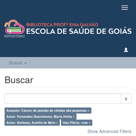
Toggl
navig
Buscar
Buscar
Ir
Assunto: Câncer de pulmão de células não pequenas ×
Autor: Fernandes Nascimento, Maria Helha ×
Autor: Barbosa, Aurélio de Melo ×
Has File(s): true ×
Show Advanced Filters