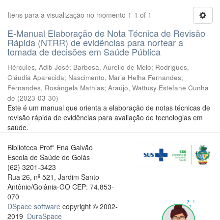
Itens para a visualização no momento 1-1 of 1
E-Manual Elaboração de Nota Técnica de Revisão
Rápida (NTRR) de evidências para nortear a
tomada de decisões em Saúde Pública
Hércules, Adib José
;
Barbosa, Aurelio de Melo
;
Rodrigues,
Cláudia Aparecida
;
Nascimento, Maria Helha Fernandes
;
Fernandes, Rosângela Mathias
;
Araújo, Wattusy Estefane Cunha
de
(
2023-03-30
)
Este é um manual que orienta a elaboração de notas técnicas de
revisão rápida de evidências para avaliação de tecnologias em
saúde.
Biblioteca Profª Ena Galvão
Escola de Saúde de Goiás
(62) 3201-3423
Rua 26, nº 521, Jardim Santo
Antônio/Goiânia-GO CEP: 74.853-
070
DSpace software
copyright © 2002-
2019
DuraSpace