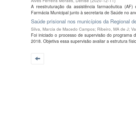
Alves Ferreira Moraes, Denise
(
2020-12-11
)
A reestruturação da assistência farmacêutica (A
Farmácia Municipal junto à secretaria de Saúde no an
Saúde prisional nos municípios da Regional d
Silva, Marcia de Macedo Campos
;
Ribeiro, MA de J
;
Va
Foi iniciado o processo de supervisão do programa d
2018. Objetiva essa supervisão avaliar a estrutura fís