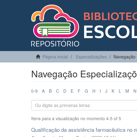
Página inicial
Especializações
Navegação E
Navegação Especializaçõe
0-9
A
B
C
D
E
F
G
H
I
J
K
L
M
N
Itens para a visualização no momento 4-5 of 5
Qualificação da assistência farmacêutica no 