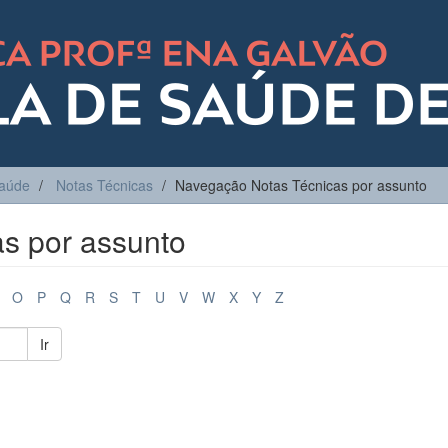
Saúde
Notas Técnicas
Navegação Notas Técnicas por assunto
s por assunto
O
P
Q
R
S
T
U
V
W
X
Y
Z
Ir