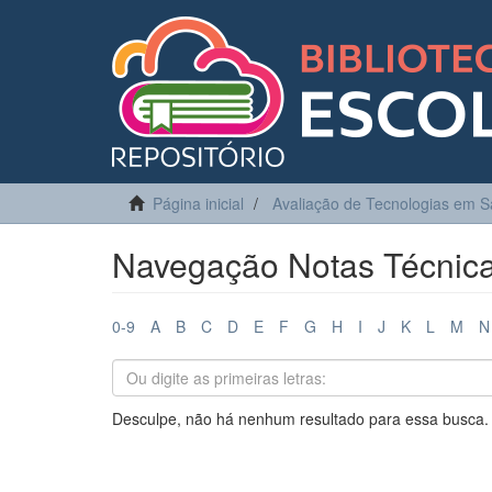
Página inicial
Avaliação de Tecnologias em 
Navegação Notas Técnica
0-9
A
B
C
D
E
F
G
H
I
J
K
L
M
N
Desculpe, não há nenhum resultado para essa busca.