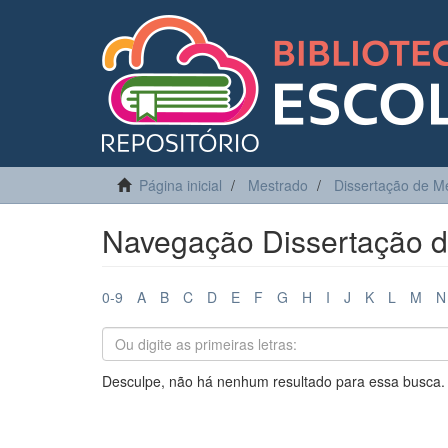
Página inicial
Mestrado
Dissertação de M
Navegação Dissertação d
0-9
A
B
C
D
E
F
G
H
I
J
K
L
M
N
Desculpe, não há nenhum resultado para essa busca.