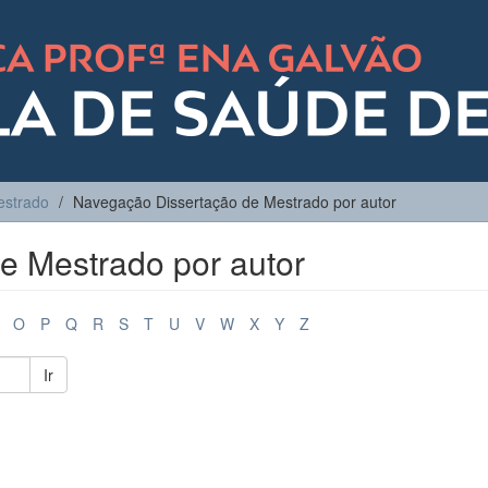
estrado
Navegação Dissertação de Mestrado por autor
e Mestrado por autor
O
P
Q
R
S
T
U
V
W
X
Y
Z
Ir