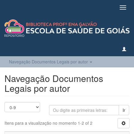
Toggl
navig
Navegação Documentos Legais por autor
Navegação Documentos
Legais por autor
Ir
Itens para a visualização no momento 1-2 of 2